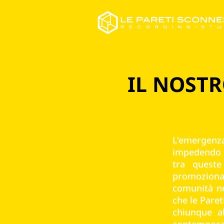
IL NOSTR
L'emergenz
impedendo a
tra queste
promozional
comunità ne
che le Paret
chiunque al
contemporan