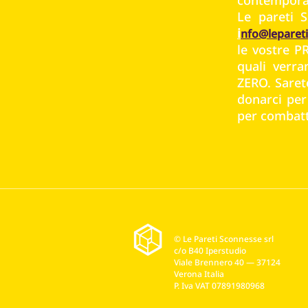
Le pareti S
i
nfo@leparet
le vostre 
quali verr
ZERO. Saret
donarci per 
per combatt
© Le Pareti Sconnesse srl
c/o B40 Iperstudio
Viale Brennero 40 — 37124
Verona Italia
P. Iva VAT 07891980968