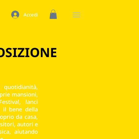
Accedi
POSIZIONE
uotidianità,
prie mansioni,
stival, lanci
 il bene della
oprio da casa,
itori, autori e
sica, aiutando
e.