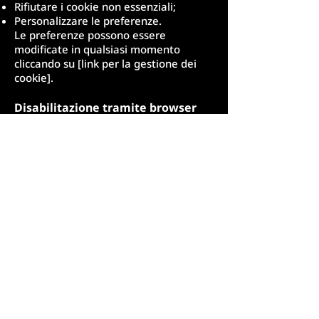
Rifiutare i cookie non essenziali;
Personalizzare le preferenze.
Le preferenze possono essere
modificate in qualsiasi momento
cliccando su [link per la gestione dei
cookie].
Disabilitazione tramite browser
È possibile gestire i cookie anche
tramite le impostazioni del proprio
browser:
Google Chrome: Guida
Mozilla Firefox:
Guida
Safari:
Guida
Microsoft Edge:
Guida
8.5. Cookie di terze
parti
Per maggiori informazioni sui cookie di
terze parti, si consiglia di consultare le
rispettive privacy policy:
Google Analytics: Privacy Policy