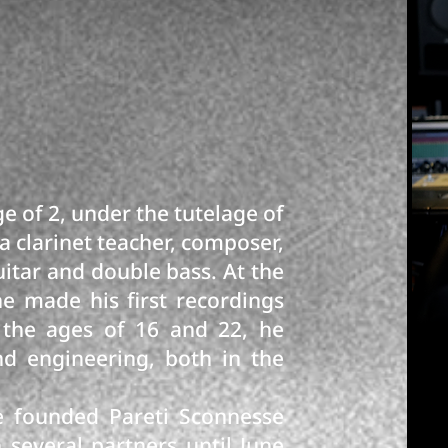
e of 2, under the tutelage of
(a clarinet teacher, composer,
uitar and double bass. At the
he made his first recordings
 the ages of 16 and 22, he
nd engineering, both in the
e founded Pareti Sconnesse
 several partners until June