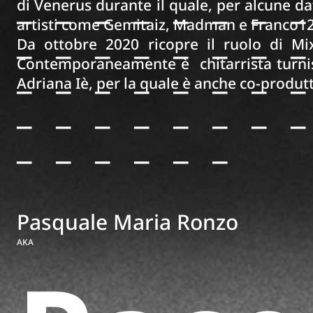
_______
di Venerus durante il quale, per alcune d
artisti come Gemitaiz, Madman e Franco1
_______
Da ottobre 2020 ricopre il ruolo di Mi
_______
Contemporaneamente è chitarrista turnis
Adriana Iè, per la quale è anche co-produt
_______
______
Pasquale Maria Ronzo
AKA