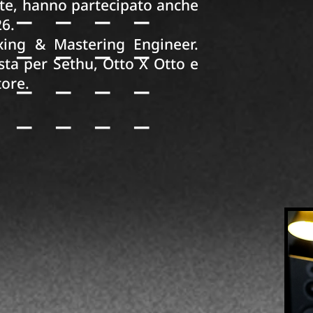
_____
ate, hanno partecipato anche
26.
_____
xing & Mastering Engineer.
_____
ta per Sethu, Otto X Otto e
tore.
_____