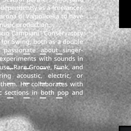
dependently as a freelancer.
rona di Valpolicella
to have
music production.
Lucio Campiani" Conservatory
_____
 for Swing, both as a double
 passionate about singer-
_____
 experiments with sounds in
ouse, Rare Groove, Funk, and
_____
ing acoustic, electric, or
 them. He collaborates with
_____
ic sections in both pop and