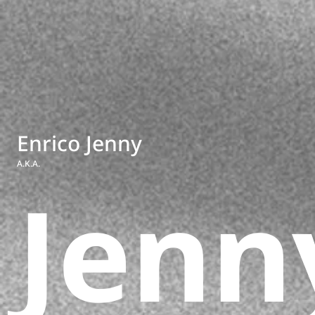
Enrico Jenny
A.K.A.
Jenn