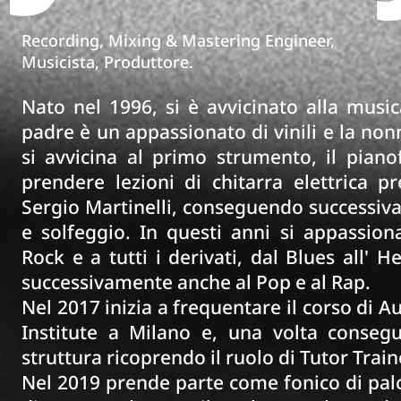
Recording, Mixing & Mastering Engineer,
Musicista, Produttore.
Nato nel 1996, si è avvicinato alla music
padre è un appassionato di vinili e la non
si avvicina al primo strumento, il piano
prendere lezioni di chitarra elettrica p
Sergio Martinelli, conseguendo successiva
e solfeggio. In questi anni si appassion
Rock e a tutti i derivati, dal Blues all'
successivamente anche al Pop e al Rap.
Nel 2017 inizia a frequentare il corso di A
Institute a Milano e, una volta consegu
struttura ricoprendo il ruolo di Tutor Train
Nel 2019 prende parte come fonico di palc