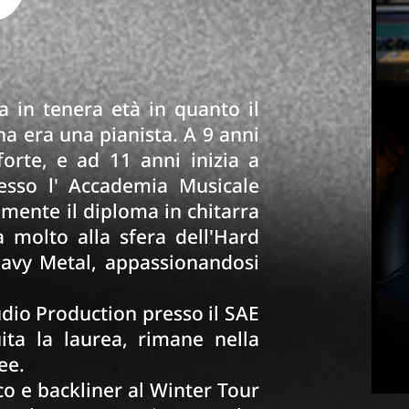
a in tenera età in quanto il
na era una pianista. A 9 anni
forte, e ad 11 anni inizia a
resso l' Accademia Musicale
mente il diploma in chitarra
a molto alla sfera dell'Hard
 Heavy Metal, appassionandosi
udio Production presso il SAE
ita la laurea, rimane nella
ee.
o e backliner al Winter Tour