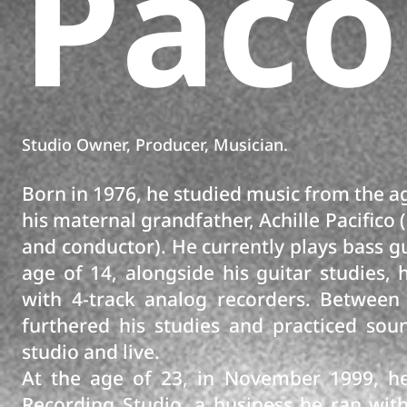
Paco
Studio Owner,
Producer, Musician.
Born in 1976, he studied music from the ag
his maternal grandfather, Achille Pacifico 
and conductor). He currently plays bass g
age of 14, alongside his guitar studies, 
with 4-track analog recorders. Between
furthered his studies and practiced sou
studio and live.
At the age of 23, in November 1999, h
Recording Studio, a business he ran with