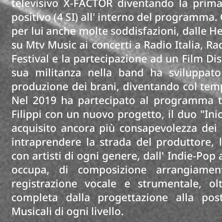
televisivo X-FACTOR diventando la prima
positivo (4 SI) all' interno del programma.
per lui anche molte soddisfazioni, dalle He
su Mtv Music ai concerti a Radio Italia, Ra
Festival e la partecipazione ad un Film Di
sua militanza nella band ha sviluppato
produzione dei brani, diventando col tem
Nel 2019 ha partecipato al programma te
Filippi con un nuovo progetto, il duo "Ini
acquisito ancora più consapevolezza dei 
intraprendere la strada del produttore, 
con artisti di ogni genere, dall' Indie-Pop
occupa, di composizione arrangiament
registrazione vocale e strumentale, olt
completa dalla progettazione alla pos
Musicali di ogni livello.