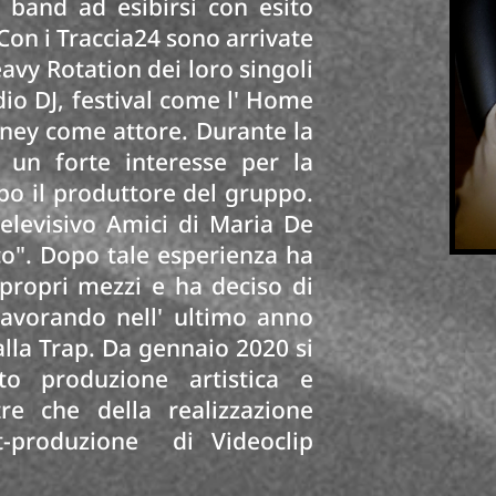
 band ad esibirsi con esito
 Con i Traccia24 sono arrivate
avy Rotation dei loro singoli
dio DJ, festival come l' Home
sney come attore. Durante la
 un forte interesse per la
po il produttore del gruppo.
levisivo Amici di Maria De
co". Dopo tale esperienza ha
propri mezzi e ha deciso di
lavorando nell' ultimo anno
 alla Trap. Da gennaio 2020 si
o produzione artistica e
re che della realizzazione
t-produzione di Videoclip